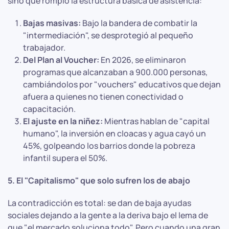
sino que rompió la estructura básica de asistencia:
Bajas masivas:
Bajo la bandera de combatir la
"intermediación", se desprotegió al pequeño
trabajador.
Del Plan al Voucher:
En 2026, se eliminaron
programas que alcanzaban a 900.000 personas,
cambiándolos por "vouchers" educativos que dejan
afuera a quienes no tienen conectividad o
capacitación.
El ajuste en la niñez:
Mientras hablan de "capital
humano", la inversión en cloacas y agua cayó un
45%, golpeando los barrios donde la pobreza
infantil supera el 50%.
5. El "Capitalismo" que solo sufren los de abajo
La contradicción es total: se dan de baja ayudas
sociales dejando a la gente a la deriva bajo el lema de
que "el mercado soluciona todo". Pero cuando una gran