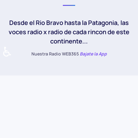
Desde el Rio Bravo hasta la Patagonia, las
voces radio x radio de cada rincon de este
continente...
♿
Nuestra Radio WEB365
Bajate la App
Grilla de Programación de la
Radio WEB365
All
Viernes
Sábado
Miercoles
Martes
Lunes
Jueves
Domingo