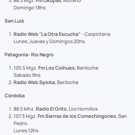
88.3 Mgz.
Fm Okupas
, Moreno
Domingo 18hs
San Luis
Radio Web "La Otra Escucha"
- Carpinteria
Lunes, Jueves y Domingos 20hs.
Patagonia- Rio Negro
105.5 Mgz.
Fm Los Coihues
, Bariloche
Sabado 9hs
Radio Web Spicka
, Bariloche
Córdoba
88.5 Mhz.
Radio El Grito
, Los Hornillos
107.3 Mgz.
Fm Sierras de los Comechingones
, San
Pedro.
Lunes 12hs